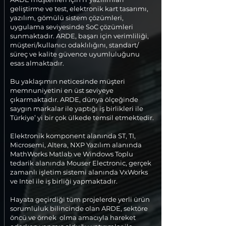
geliştirme ve test, elektronik kart tasarımı,
yazılım, gömülü sistem çözümleri,
uygulama seviyesinde SoC çözümleri
sunmaktadır. ARDE, başarı için verimliliği,
müşteri/kullanıcı odaklılığını, standart/
süreç ve kalite güvence uyumluluğunu
esas almaktadır.
Bu yaklaşımın neticesinde müşteri
memnuniyetini en üst seviyeye
çıkarmaktadır. ARDE, dünya ölçeğinde
saygın markalar ile yaptığı iş birlikleri ile
Türkiye’ yi bir çok ülkede temsil etmektedir.
Elektronik komponent alanında ST, TI,
Microsemi, Altera, NXP Yazılım alanında
MathWorks Matlab ve Windows Toplu
tedarik alanında Mouser Electronic, gerçek
zamanlı işletim sistemi alanında VxWorks
ve Intel ile iş birliği yapmaktadır.
Hayata geçirdiği tüm projelerde yerli ürün
sorumluluk bilincinde olan ARDE, sektöre
öncü ve örnek olma amacıyla hareket