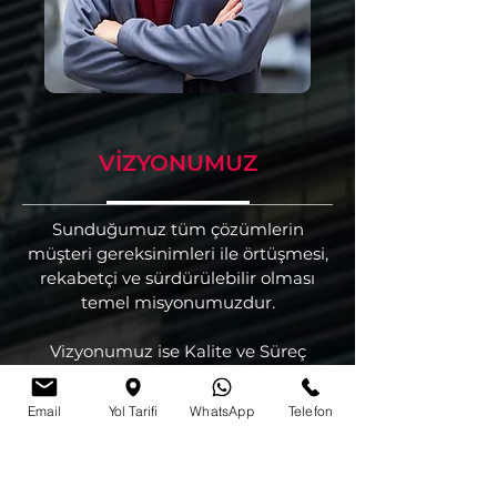
VİZYONUMUZ
Sunduğumuz tüm çözümlerin
müşteri gereksinimleri ile örtüşmesi,
rekabetçi ve sürdürülebilir olması
temel misyonumuzdur.
Vizyonumuz ise Kalite ve Süreç
Yönetimi prensiplerini projenin tüm
yaşam döngüsü boyunca
Email
Yol Tarifi
WhatsApp
Telefon
uygulandığı, verimli, yenilikçi,
kullanıcı ve çevre dostu çözümler
üretmektir.